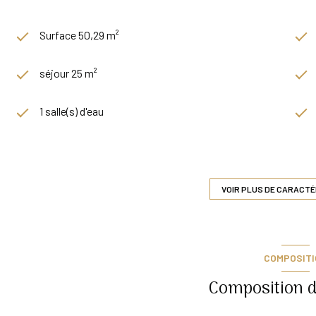
Surface 50,29 m²
séjour 25 m²
1 salle(s) d'eau
cuisine américaine (équipée)
exposition Sud-Ouest
VOIR PLUS DE CARACTÉ
2 étage(s)
COMPOSIT
balcon
Composition d