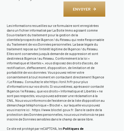
ENVOYER
Les informations recueillies sur ce formulaire sont enregistrées
dans un fichier informatisé par La Boite Immo agissant comme
Sous-traitant du traitement pour la gestion de la
clientèle/prospects de l'Agence / du Réseau qui reste Responsable
du Traitement de vos Données personnelles. La base légale du
traitement repose sur l'intérêt légitime de l'Agence / du Réseau.
Elles sont conservées jusqu'à demande de suppression et sont
destinées à l'Agence / au Réseau. Conformément à la loi «
informatique et libertés », vous disposez des droits d’accès, de
rectification, d’effacement, d’opposition, de limitation et de
portabilité de vos données. Vous pouvez retirer votre
consentement à tout moment en contactant directement l’Agence
/ Le Réseau. Consultez le site
https://cnil.fr/fr
pour plus
d’informations sur vos droits. Si vous estimez, après avoir contacté
l'Agence / le Réseau, que vos droits « Informatique et Libertés » ne
sont pas respectés, vous pouvez adresser une réclamation à la
CNIL. Nous vous informons de l’existence de la liste d'opposition au
démarchage téléphonique « Bloctel », sur laquelle vous pouvez
vous inscrire ici :
https://www.bloctel.gouv.fr
. Dans le cadre de la
protection des Données personnelles, nous vous invitons à ne pas
inscrire de Données sensibles dans le champ de saisie libre.
Ce site est protégé par reCAPTCHA, les
Politiques de