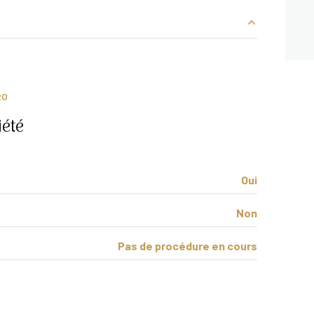
1.51 m²
25 m²
RO
5.24 m²
été
13.60 m²
4.88 m²
Oui
2.25 m²
Non
Pas de procédure en cours