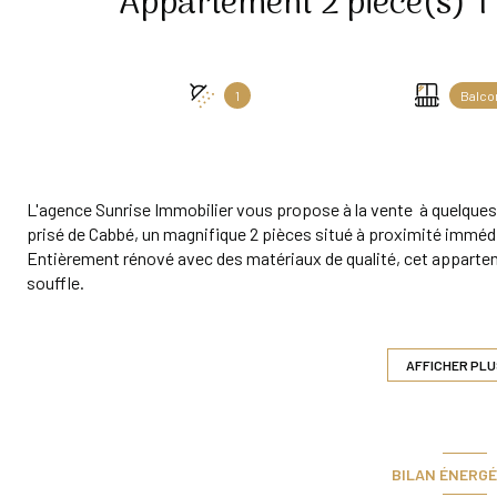
1
Balco
L'agence Sunrise Immobilier vous propose à la vente à quelques
prisé de Cabbé, un magnifique 2 pièces situé à proximité immédia
Entièrement rénové avec des matériaux de qualité, cet apparte
souffle.
Il se compose d’une cuisine ouverte sur un séjour lumineux, d’u
d’une salle d’eau moderne avec douche à l’italienne.
Copropriété sans charges
AFFICHER PLU
Double place de parking proposée à la location
Un bien rare dans un emplacement recherché — à visiter sans tar
BILAN ÉNERGÉ