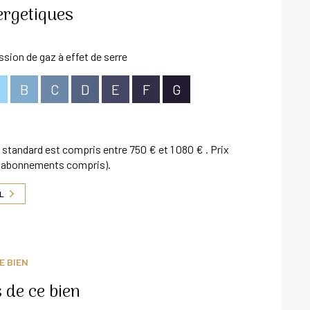
ergetiques
sion de gaz à effet de serre
B
C
D
E
F
G
standard est compris entre 750 € et 1 080 € . Prix
3 (abonnements compris).
IL
E BIEN
 de ce bien