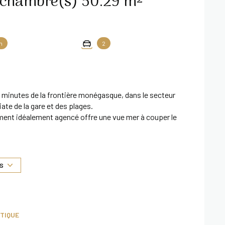
Appartement 2 pièce(s) 1 chambre(s) 50.29 m²
n
2
 minutes de la frontière monégasque, dans le secteur
te de la gare et des plages.
ment idéalement agencé offre une vue mer à couper le
ne chambre parentale avec dressing attenant, ainsi que
S
der !
TIQUE