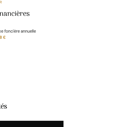
R
inancières
e foncière annuelle
8 €
tés