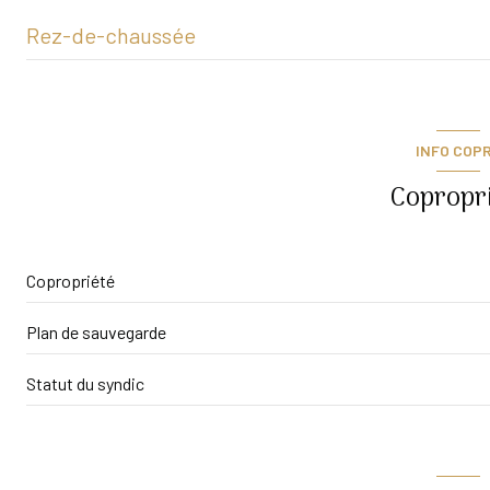
Rez-de-chaussée
entrée
salon/sejour
INFO COP
salle d'eau
Copropri
chambre
dressing
Copropriété
balcon
Plan de sauvegarde
Statut du syndic