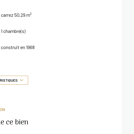
carrez 50,29 m²
1 chambre(s)
construit en 1968
Chauffage individuel : air pulsé (climatisation)
1er étage
RISTIQUES
vue Mer
ION
interphone
e ce bien