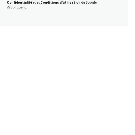
Confidentialité
et es
Conditions d'utilisation
de Google
s'appliquent.