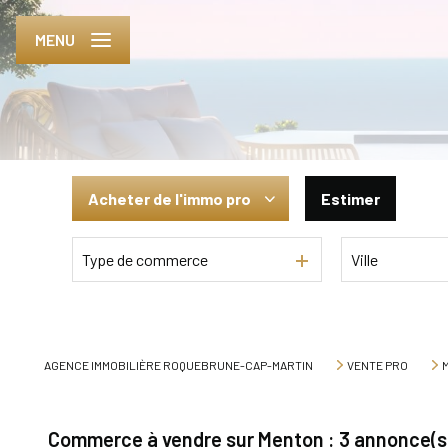
MENU
Acheter
de l'immo pro
Estimer
Type de commerce
Ville
De l'ancien
De l'immo pro
AGENCE IMMOBILIÈRE ROQUEBRUNE-CAP-MARTIN
VENTE PRO
Commerce à vendre sur Menton :
3
annonce(s