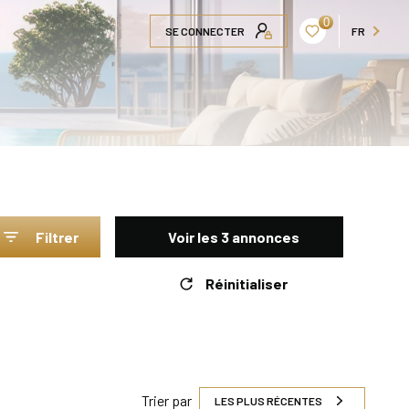
0
SE CONNECTER
FR
Filtrer
Voir les
3
annonces
Réinitialiser
Trier par
LES PLUS RÉCENTES