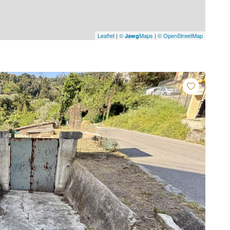
Leaflet
|
©
Maps
|
© OpenStreetMap
Jawg