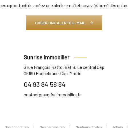
es opportunités, créez une alerte email et soyez informé dès qu'un 
CRÉER UNE ALERTE E-MAIL
Sunrise Immobilier
3 rue François Ratto, Bât B, Le central Cap
06190
Roquebrune-Cap-Martin
04 93 84 58 84
contact@sunriseimmobilier.fr
Nos honoraires
Nos partenaires
Mentions légales
Admin