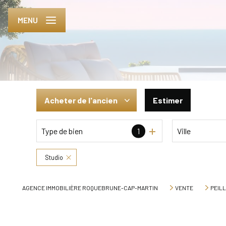
MENU
Acheter
de l'ancien
Estimer
Type de bien
1
Ville
De l'ancien
De l'immo pro
Studio
AGENCE IMMOBILIÈRE ROQUEBRUNE-CAP-MARTIN
VENTE
PEIL