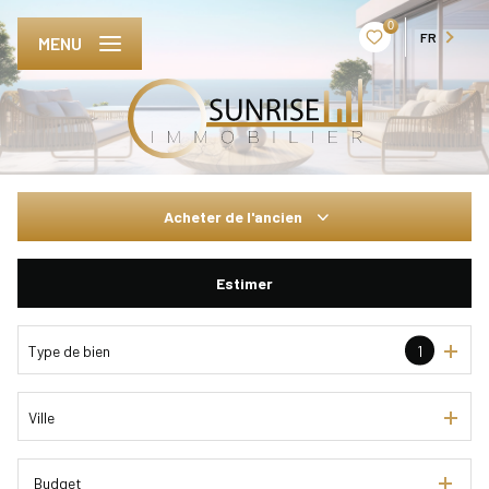
0
FR
MENU
Acheter
de l'ancien
De l'ancien
Estimer
De l'immo pro
Type de bien
1
Ville
Budget