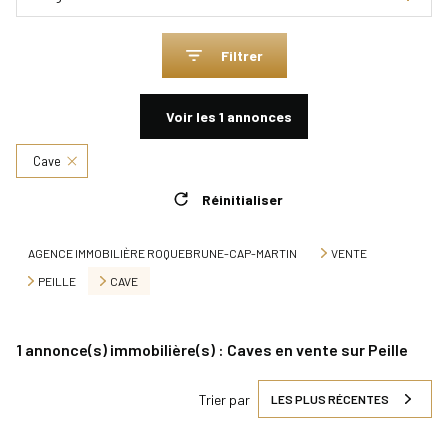
Filtrer
Voir les
1
annonces
Cave
Réinitialiser
AGENCE IMMOBILIÈRE ROQUEBRUNE-CAP-MARTIN
VENTE
PEILLE
CAVE
1
annonce(s) immobilière(s) : Caves en vente sur Peille
Trier par
LES PLUS RÉCENTES