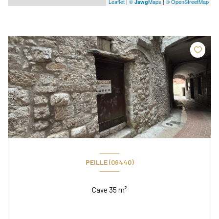
Leaflet
|
©
Maps
|
© OpenStreetMap
Jawg
PEILLE (06440)
Cave 35 m²