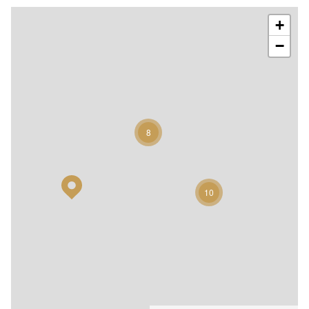
+
−
8
10