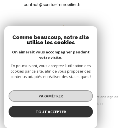
contact@sunriseimmobilier.fr
NOS RÉSEAUX
Nous suivre
Comme beaucoup, notre site
utilise les cookies
On aimerait vous accompagner pendant
votre visite.
En poursuivant, vous acceptez l'utilisation des
cookies par ce site, afin de vous proposer des
contenus adaptés et réaliser des statistiques !
© 2026 | Tous droits réservés
PARAMÉTRER
Nos honoraires
Nos partenaires
Mentions légales
Admin
Politique RGPD
Cookies
TOUT ACCEPTER
Réalisé par :