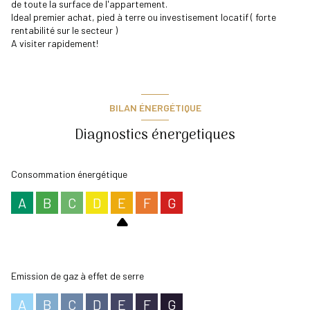
de toute la surface de l'appartement.
Ideal premier achat, pied à terre ou investisement locatif ( forte
rentabilité sur le secteur )
A visiter rapidement!
BILAN ÉNERGÉTIQUE
Diagnostics énergetiques
Consommation énergétique
A
B
C
D
E
F
G
Emission de gaz à effet de serre
A
B
C
D
E
F
G