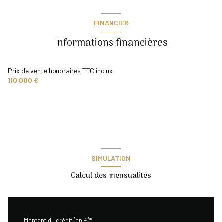
salle de bain
3.50 m²
FINANCIER
salon/sejour
16.20 m²
Informations financières
Prix de vente honoraires TTC inclus
110 000 €
SIMULATION
Calcul des mensualités
Montant du crédit (en €)*