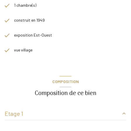
1 chambre(s)
construit en 1949
exposition Est-Ouest
vue village
COMPOSITION
Composition de ce bien
Etage 1
chambre
12.70 m²