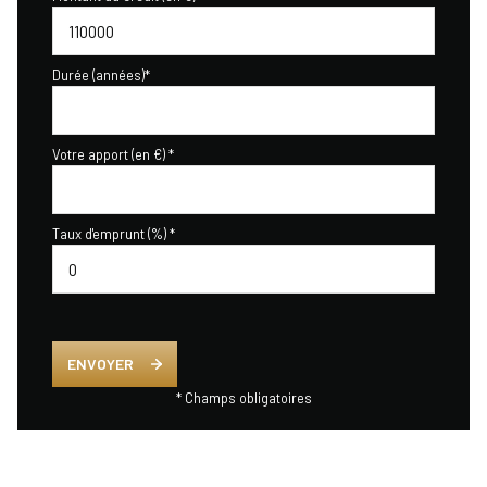
Durée (années)*
Votre apport (en €) *
Taux d'emprunt (%) *
ENVOYER
* Champs obligatoires