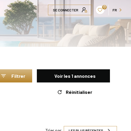
0
SE CONNECTER
FR
Filtrer
Voir les
1
annonces
Réinitialiser
Trier par
LES PLUS RÉCENTES