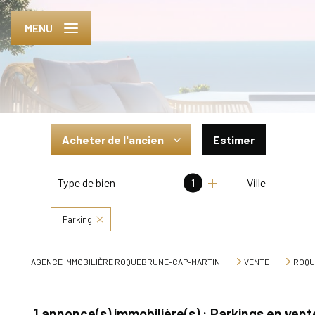
MENU
Acheter
de l'ancien
Estimer
Type de bien
1
Ville
De l'ancien
De l'immo pro
Parking
AGENCE IMMOBILIÈRE ROQUEBRUNE-CAP-MARTIN
VENTE
ROQU
1
annonce(s) immobilière(s) : Parkings en ve