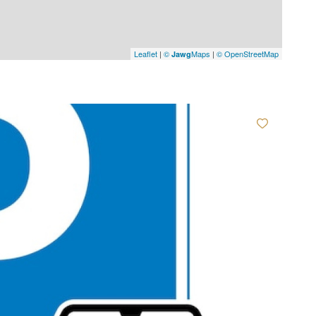
Leaflet
|
©
Maps
|
© OpenStreetMap
Jawg